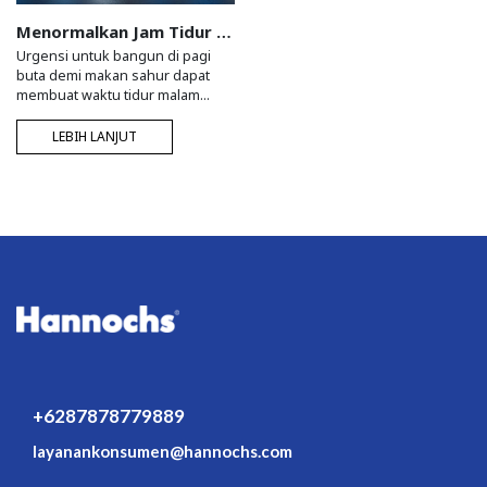
Menormalkan Jam Tidur saat Ramadhan dengan Memanipulasi Cahaya Ruangan Anda
Urgensi untuk bangun di pagi
buta demi makan sahur dapat
membuat waktu tidur malam
kamu jadi berkura
LEBIH LANJUT
+6287878779889
layanankonsumen@hannochs.com