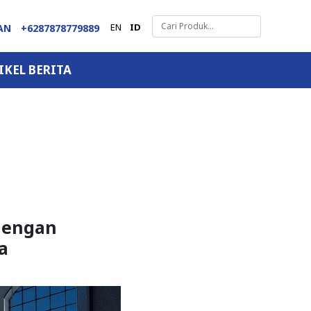
EN
ID
GAN
+6287878779889
IKEL BERITA
dengan
a