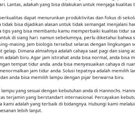
i. Lantas, adakah yang bisa dilakukan untuk menjaga kualitas t
 berkualitas dapat menurunkan produktivitas dan fokus di seko
 tidak bisa dijadikan alasan untuk tidak semangat menjalani ha
a tips yang bisa membantu kamu memperbaiki kualitas tidur saa
uk di siang hari. namun sebelumnya, perlu diketahui bahwa s
asing-masing. Jam biologis tersebut selaras dengan lingkungan 
at gelap. Dimana almiahnya adalah cahaya saat pagi dan siang a
m adalah biru. Agar jam istirahat anda bisa normal, anda bisa
ngan tempat tidur anda. anda bisa menyesuaikan cahaya di ru
menormalkan jam tidur anda. Solusi tepatnya adalah memilih l
dan anda bisa memilih lampu dengan pijar berwarna biru.
ampu yang sesuai dengan kebutuhan anda di Hannochs. Hann
as terjamin yang berstandart internasional. Percayakan kebu
kami adalah yang terbaik di bidangnya. Hubungi kami melalui
sanan lebih lanjut.