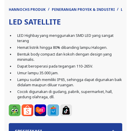
HANNOCHS PRODUK
PENERANGAN PROYEK & INDUSTRI
LED 
LED SATELLITE
LED Highbay yang menggunakan SMD LED yang sangat
terang
Hemat listrik hingga 80% dibanding lampu Halogen.
Bentuk body compact dan kokoh dengan design yang
minimalis.
Dapat beroperasi pada tegangan 110-265V.
Umur lampu 35.000 jam.
Lampu sudah memiliki IP65, sehingga dapat digunakan baik
didalam maupun diluar ruangan.
Cocok digunakan di gudang, pabrik, supermarket, hall,
gedung olahraga, dll.