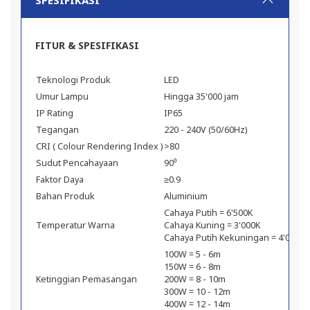
SPESIFIKASI
FITUR & SPESIFIKASI
Teknologi Produk
LED
Umur Lampu
Hingga 35'000 jam
IP Rating
IP65
Tegangan
220 - 240V (50/60Hz)
CRI ( Colour Rendering Index )
>80
Sudut Pencahayaan
90⁰
Faktor Daya
≥0.9
Bahan Produk
Aluminium
Cahaya Putih = 6'500K
Temperatur Warna
Cahaya Kuning = 3'000K
Cahaya Putih Kekuningan = 4'000K
100W = 5 - 6m
150W = 6 - 8m
Ketinggian Pemasangan
200W = 8 - 10m
300W = 10 - 12m
400W = 12 - 14m