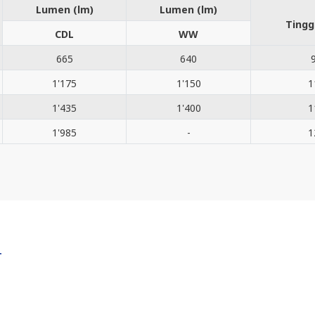
Lumen (lm)
Lumen (lm)
Tingg
CDL
WW
665
640
1'175
1'150
1
1'435
1'400
1
1'985
-
1
T