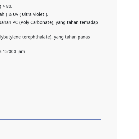
 > 80.
h ) & UV ( Ultra Violet ).
 bahan PC (Poly Carbonate), yang tahan terhadap
lybutylene terephthalate), yang tahan panas
a 15'000 jam