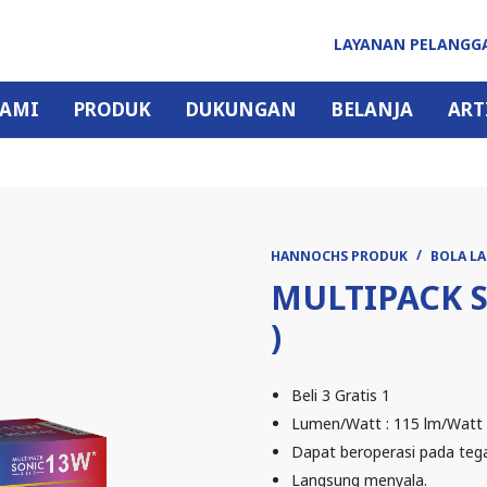
LAYANAN PELANG
KAMI
PRODUK
DUKUNGAN
BELANJA
ART
HANNOCHS PRODUK
BOLA L
MULTIPACK SO
)
Beli 3 Gratis 1
Lumen/Watt : 115 lm/Watt
Dapat beroperasi pada tega
Langsung menyala.