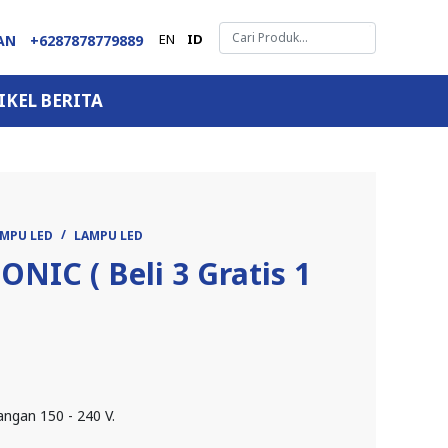
EN
ID
GAN
+6287878779889
IKEL BERITA
AMPU LED
LAMPU LED
NIC ( Beli 3 Gratis 1
ngan 150 - 240 V.