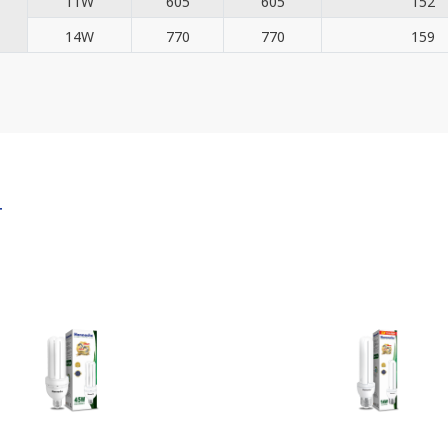
11W
605
605
152
14W
770
770
159
T