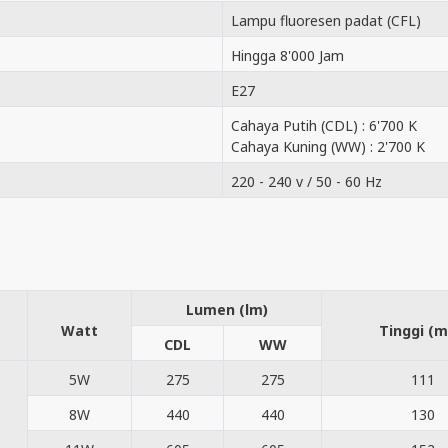
Lampu fluoresen padat (CFL)
Hingga 8'000 Jam
E27
Cahaya Putih (CDL) : 6'700 K
Cahaya Kuning (WW) : 2'700 K
220 - 240 v / 50 - 60 Hz
Lumen (lm)
Watt
Tinggi (
CDL
WW
5W
275
275
111
8W
440
440
130