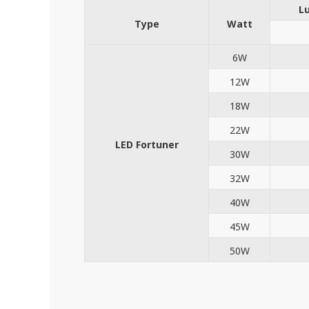
L
Type
Watt
6W
12W
18W
22W
LED Fortuner
30W
32W
40W
45W
50W