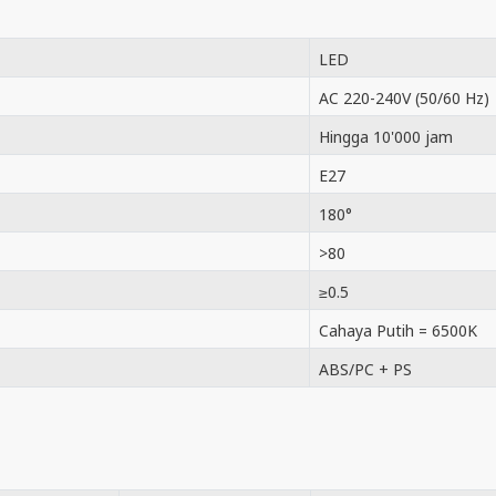
LED
AC 220-240V (50/60 Hz)
Hingga 10'000 jam
E27
180°
>80
≥0.5
Cahaya Putih = 6500K
ABS/PC + PS