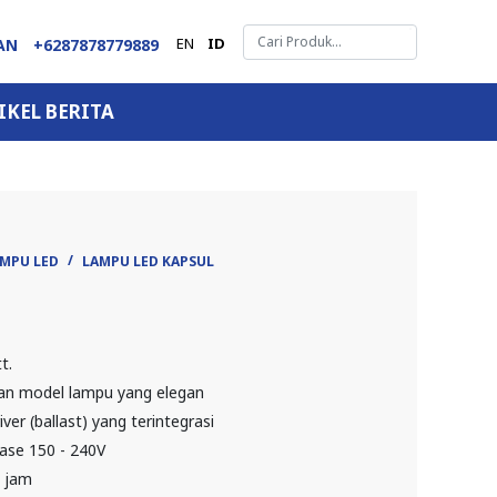
EN
ID
GAN
+6287878779889
IKEL BERITA
AMPU LED
LAMPU LED KAPSUL
t.
an model lampu yang elegan
ver (ballast) yang terintegrasi
ase 150 - 240V
 jam