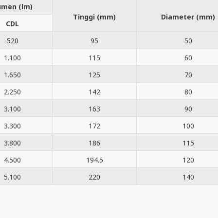
umen (lm)
Tinggi (mm)
Diameter (mm)
CDL
520
95
50
1.100
115
60
1.650
125
70
2.250
142
80
3.100
163
90
3.300
172
100
3.800
186
115
4.500
194.5
120
5.100
220
140