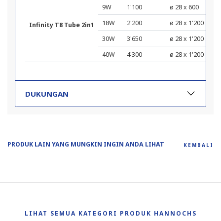
9W
1'100
ø 28 x 600
18W
2'200
ø 28 x 1'200
Infinity T8 Tube 2in1
30W
3'650
ø 28 x 1'200
40W
4'300
ø 28 x 1'200
DUKUNGAN
PRODUK LAIN YANG MUNGKIN INGIN ANDA LIHAT
KEMBALI
LIHAT SEMUA KATEGORI PRODUK HANNOCHS