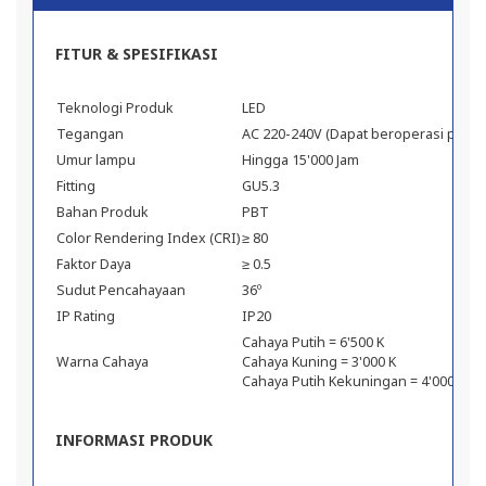
FITUR & SPESIFIKASI
Teknologi Produk
LED
Tegangan
AC 220-240V (Dapat beroperasi pada v
Umur lampu
Hingga 15'000 Jam
Fitting
GU5.3
Bahan Produk
PBT
Color Rendering Index (CRI)
≥ 80
Faktor Daya
≥ 0.5
Sudut Pencahayaan
36º
IP Rating
IP20
Cahaya Putih = 6'500 K
Warna Cahaya
Cahaya Kuning = 3'000 K
Cahaya Putih Kekuningan = 4'000 K
INFORMASI PRODUK