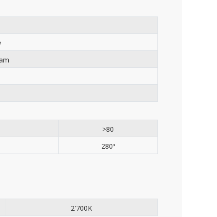
g
jam
>80
280º
2'700K