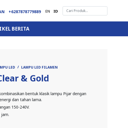
EN
ID
GAN
+6287878779889
IKEL BERITA
AMPU LED
LAMPU LED FILAMEN
Clear & Gold
mbinasikan bentuk klasik lampu Pijar dengan
energi dan tahan lama.
angan 150-240V.
 jam.