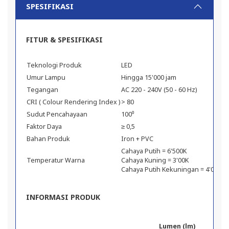
SPESIFIKASI
FITUR & SPESIFIKASI
Teknologi Produk
LED
Umur Lampu
Hingga 15'000 jam
Tegangan
AC 220 - 240V (50 - 60 Hz)
CRI ( Colour Rendering Index )
> 80
Sudut Pencahayaan
100⁰
Faktor Daya
≥ 0,5
Bahan Produk
Iron + PVC
Cahaya Putih = 6'500K
Temperatur Warna
Cahaya Kuning = 3'00K
Cahaya Putih Kekuningan = 4'000K
INFORMASI PRODUK
Lumen (lm)