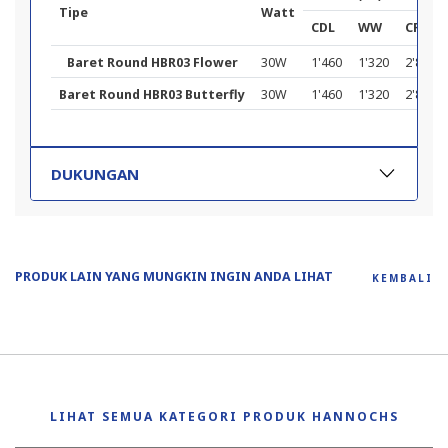
Tipe
Watt
CDL
WW
CF
Baret Round HBR03 Flower
30W
1'460
1'320
2'800
Baret Round HBR03 Butterfly
30W
1'460
1'320
2'860
DUKUNGAN
PRODUK LAIN YANG MUNGKIN INGIN ANDA LIHAT
KEMBALI
LIHAT SEMUA KATEGORI PRODUK HANNOCHS